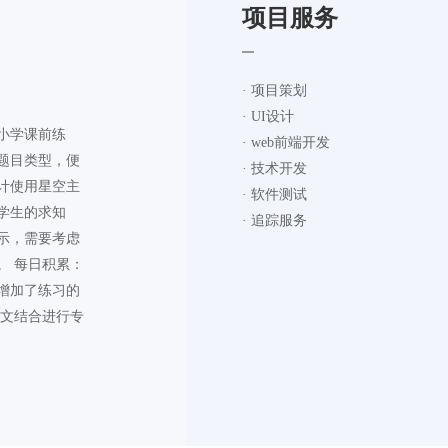
项目服务
· 项目策划
· UI设计
小学课前练
· web前端开发
题目类型，便
· 技术开发
计使用星空主
· 软件测试
学生的求知
· 追踪服务
示，需要考虑
。 每日积累：
增加了练习的
图文结合进行专